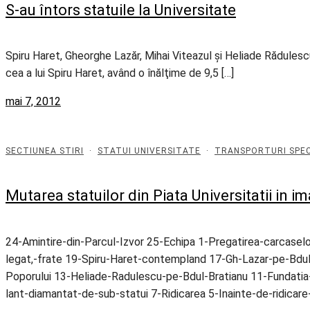
S-au întors statuile la Universitate
Spiru Haret, Gheorghe Lazăr, Mihai Viteazul şi Heliade Rădulescu
cea a lui Spiru Haret, având o înălţime de 9,5 […]
mai 7, 2012
SECTIUNEA STIRI
·
STATUI UNIVERSITATE
·
TRANSPORTURI SPEC
Mutarea statuilor din Piata Universitatii in im
24-Amintire-din-Parcul-Izvor 25-Echipa 1-Pregatirea-carcasel
legat,-frate 19-Spiru-Haret-contempland 17-Gh-Lazar-pe-Bdul-B
Poporului 13-Heliade-Radulescu-pe-Bdul-Bratianu 11-Fundatia-
lant-diamantat-de-sub-statui 7-Ridicarea 5-Inainte-de-ridicar