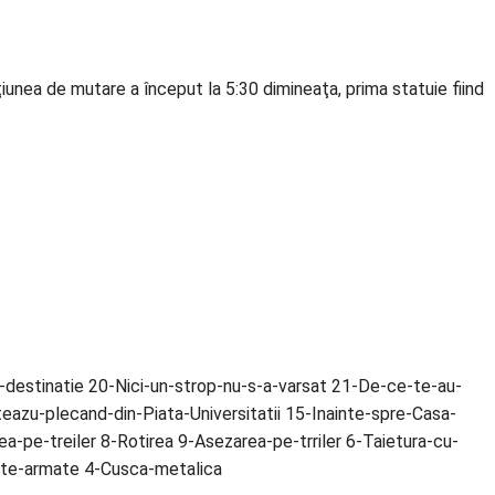
ţiunea de mutare a început la 5:30 dimineaţa, prima statuie fiind
-destinatie 20-Nici-un-strop-nu-s-a-varsat 21-De-ce-te-au-
eazu-plecand-din-Piata-Universitatii 15-Inainte-spre-Casa-
-pe-treiler 8-Rotirea 9-Asezarea-pe-trriler 6-Taietura-cu-
arote-armate 4-Cusca-metalica