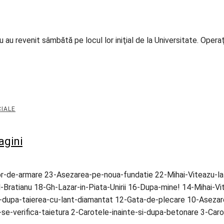
 au revenit sâmbătă pe locul lor iniţial de la Universitate. Opera
IALE
agini
or-de-armare 23-Asezarea-pe-noua-fundatie 22-Mihai-Viteazu-la
ratianu 18-Gh-Lazar-in-Piata-Unirii 16-Dupa-mine! 14-Mihai-Vit
dupa-taierea-cu-lant-diamantat 12-Gata-de-plecare 10-Asezarea
e-se-verifica-taietura 2-Carotele-inainte-si-dupa-betonare 3-C