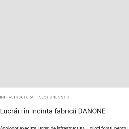
INFRASTRUCTURA
·
SECTIUNEA STIRI
Lucrări în incinta fabricii DANONE
Apolodor executa lucrari de infrastructura – piloti forati, pentru